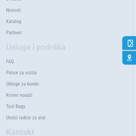
Novosti
Katalog
Partneri
Usluge i podrška
FAQ
Police za vozila
Obloge za kombi
Krovni nosači
Tool Bags
Ulošci ladice za alat
Kontakt