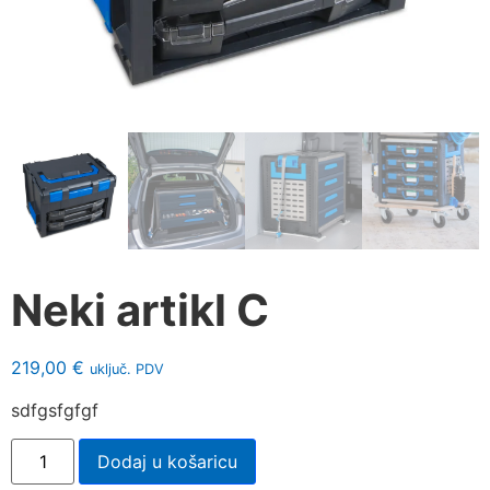
Neki artikl C
219,00
€
uključ. PDV
sdfgsfgfgf
Dodaj u košaricu